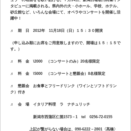
タビューに掲載される。県内外の大・小ホール、学校、ホテル、
砂丘館など、いろんな会場にて、オペラやコンサートを開催し活
躍中！
♬
期 日
2012年 11月18日（日）１５：３０開演
（申し込み順にお席をご用意致しますので、開場は１５：１５で
す。）
♬
料 金
\
2000
（コンサートのみ）20名様限定
♬
料 金
\
5000
（コンサートと懇親会）8名様限定
♬
懇親会
お食事とフリードリンク
（ワインとソフトドリン
ク）付き
♬
会 場
イタリア料理 ラ ナチュリッチ
新潟市西蒲区仁箇1573－1 tel 0256‐72‐0155
上記が繋がらない場合は、
090-6222
－
2801
〈髙橋〉