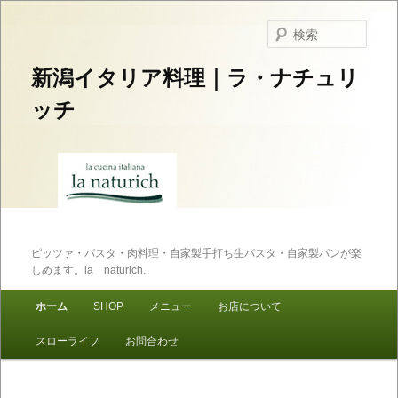
検
索
新潟イタリア料理｜ラ・ナチュリ
ッチ
ピッツァ・パスタ・肉料理・自家製手打ち生パスタ・自家製パンが楽
しめます。la naturich.
メインメニュー
ホーム
SHOP
メニュー
お店について
メインコンテンツへ移動
サブコンテンツへ移動
スローライフ
お問合わせ