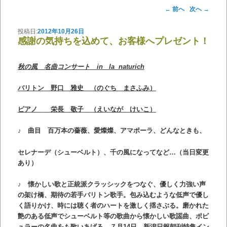
投稿ナビゲーション
←
前へ
次へ
→
投稿日:
2012年10月26日
感謝の気持ちを込めて、お客様へプレゼント！
秋の風 名曲コンサート in la naturich
バリトン
野口 雅史
（のぐち まさふみ）
ピアノ
栄長 敬子
（えいなが けいこ）
♪
曲目 百万本の薔薇、愛燦燦、アマポーラ、どんなときも、
セレナーデ（シューベルト）、千の風になってなど…
（当日変更
あり）
♪
懐かしい歌と正統派クラッシックをつなぐ、優しく力強い声
の架け橋、期待の若手バリトン歌手。包み込むような低声で優し
く語りかけ、時には聴く者のハートを激しく揺さぶる。磨かれた
艶のある低声でシューベルト等の歌曲から懐かしい歌謡曲、ポピ
ュラーの名曲をも歌いあげる。７月14日、新潟日報朝刊特集イン