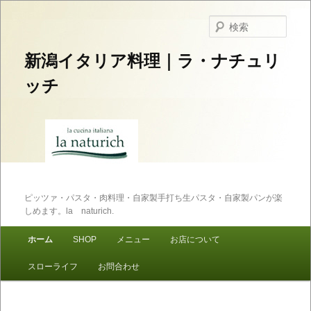
検
索
新潟イタリア料理｜ラ・ナチュリ
ッチ
ピッツァ・パスタ・肉料理・自家製手打ち生パスタ・自家製パンが楽
しめます。la naturich.
メインメニュー
ホーム
SHOP
メニュー
お店について
メインコンテンツへ移動
サブコンテンツへ移動
スローライフ
お問合わせ