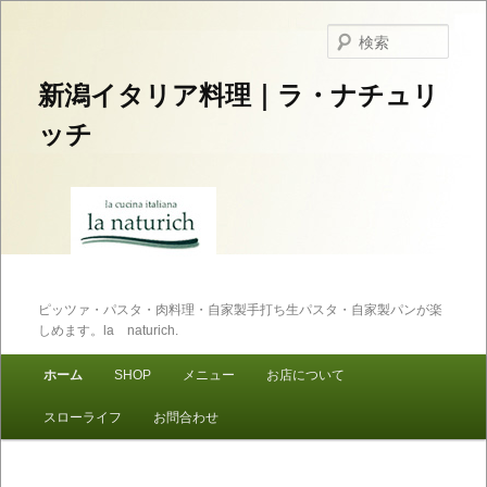
検
索
新潟イタリア料理｜ラ・ナチュリ
ッチ
ピッツァ・パスタ・肉料理・自家製手打ち生パスタ・自家製パンが楽
しめます。la naturich.
メインメニュー
ホーム
SHOP
メニュー
お店について
メインコンテンツへ移動
サブコンテンツへ移動
スローライフ
お問合わせ