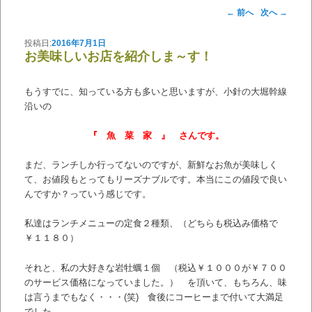
投稿ナビゲーション
←
前へ
次へ
→
投稿日:
2016年7月1日
お美味しいお店を紹介しま～す！
もうすでに、知っている方も多いと思いますが、小針の大堀幹線
沿いの
『 魚 菜 家 』 さんです。
まだ、ランチしか行ってないのですが、新鮮なお魚が美味しく
て、お値段もとってもリーズナブルです。本当にこの値段で良い
んですか？っていう感じです。
私達はランチメニューの定食２種類、（どちらも税込み価格で
￥１１８０）
それと、私の大好きな岩牡蠣１個 （税込￥１０００が￥７００
のサービス価格になっていました。） を頂いて、もちろん、味
は言うまでもなく・・・(笑) 食後にコーヒーまで付いて大満足
でした。