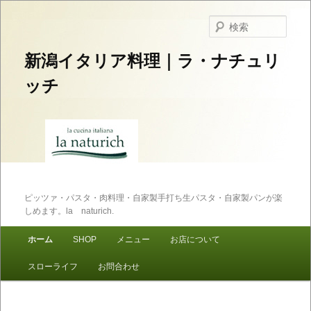
検
索
新潟イタリア料理｜ラ・ナチュリ
ッチ
ピッツァ・パスタ・肉料理・自家製手打ち生パスタ・自家製パンが楽
しめます。la naturich.
メインメニュー
ホーム
SHOP
メニュー
お店について
メインコンテンツへ移動
サブコンテンツへ移動
スローライフ
お問合わせ