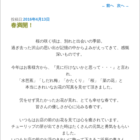
投稿ナビゲーション
←
前へ
次へ
→
投稿日:
2016年4月13日
春満開！
桜の咲く頃は、別れと出会いの季節。
過ぎ去った沢山の思い出が記憶の中からよみがえってきて、感慨
深いものです。
今年はお客様方から、『見に行けないかと思って・・・』と言わ
れ、
「水芭蕉」「しだれ梅」「かたくり」「桜」「菜の花」と
本当にきれいなお花の写真を見せて頂きました。
労をせず見たかったお花が見れ、とても幸せな春です。
皆さんの優しさが心に沁みる春です。
いつもはお店の前のお花を見ては心を癒されています。
チューリップの芽が出てきた時はたくさんの元気と勇気をもらい
ました。
いつもお店の前のお花のきれいに飾って下さるご近所の奥さん、