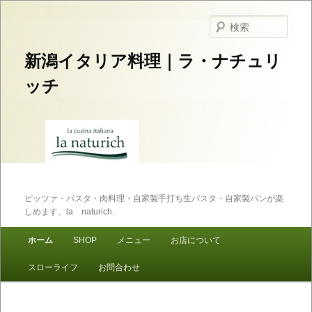
検
索
新潟イタリア料理｜ラ・ナチュリ
ッチ
ピッツァ・パスタ・肉料理・自家製手打ち生パスタ・自家製パンが楽
しめます。la naturich.
メインメニュー
ホーム
SHOP
メニュー
お店について
メインコンテンツへ移動
サブコンテンツへ移動
スローライフ
お問合わせ