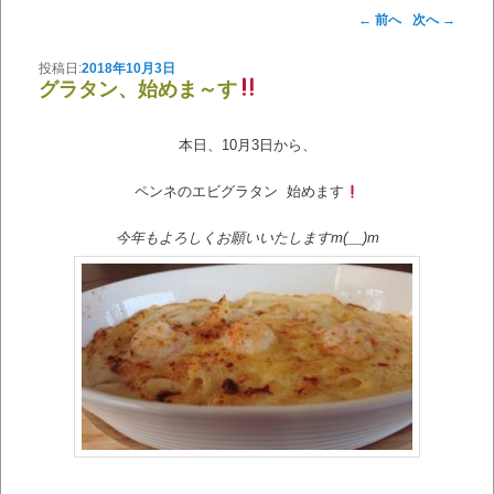
投稿ナビゲーション
←
前へ
次へ
→
投稿日:
2018年10月3日
グラタン、始めま～す
本日、10月3日か
ら、
ペンネのエビグラタン 始めます
今年もよろしくお願いいたしますm(__)m