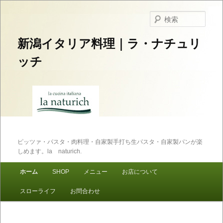
検
索
新潟イタリア料理｜ラ・ナチュリ
ッチ
ピッツァ・パスタ・肉料理・自家製手打ち生パスタ・自家製パンが楽
しめます。la naturich.
メインメニュー
ホーム
SHOP
メニュー
お店について
メインコンテンツへ移動
サブコンテンツへ移動
スローライフ
お問合わせ