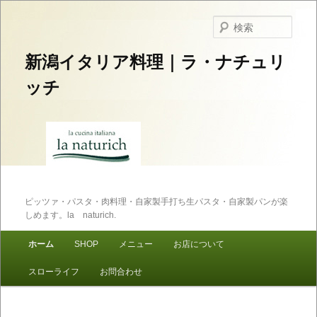
検
索
新潟イタリア料理｜ラ・ナチュリ
ッチ
ピッツァ・パスタ・肉料理・自家製手打ち生パスタ・自家製パンが楽
しめます。la naturich.
メインメニュー
ホーム
SHOP
メニュー
お店について
メインコンテンツへ移動
サブコンテンツへ移動
スローライフ
お問合わせ